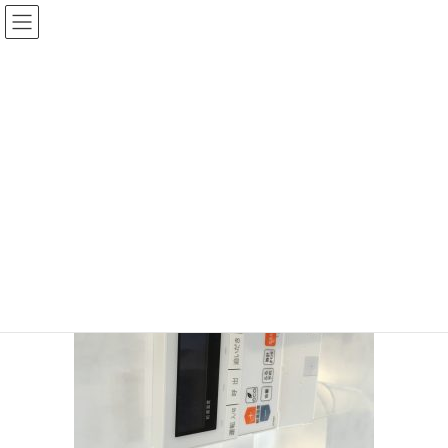
コ
ナ
ン
ビ
テ
ゲ
ン
ー
メディア
ツ
シ
に
ョ
移
ン
HOME
添付ファイル
IMG_6607
動
に
移
IMG_6607
動