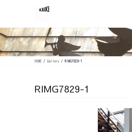
コ
ナ
ン
ビ
テ
ゲ
ン
ー
ツ
シ
に
ョ
移
ン
動
に
移
HOME
Gallery
RIMG7829-1
動
RIMG7829-1