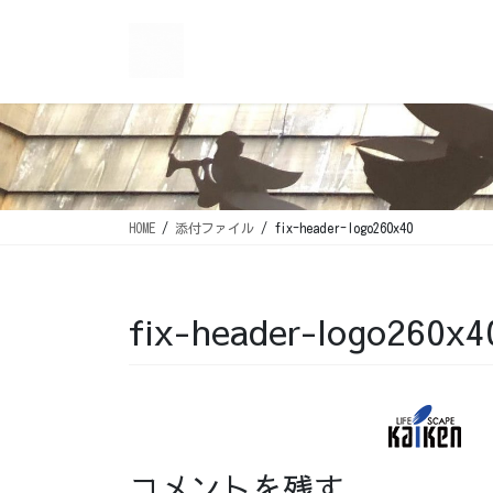
コ
ナ
ン
ビ
テ
ゲ
ン
ー
ツ
シ
に
ョ
移
ン
動
に
移
HOME
添付ファイル
fix-header-logo260x40
動
fix-header-logo260x4
コメントを残す