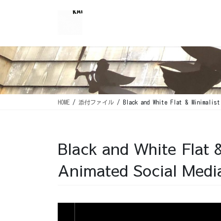
コ
ナ
ン
ビ
テ
ゲ
ン
ー
ツ
シ
に
ョ
移
ン
動
に
移
HOME
添付ファイル
Black and White Flat & Minimalist
動
Black and White Flat 
Animated Social Medi
動
画