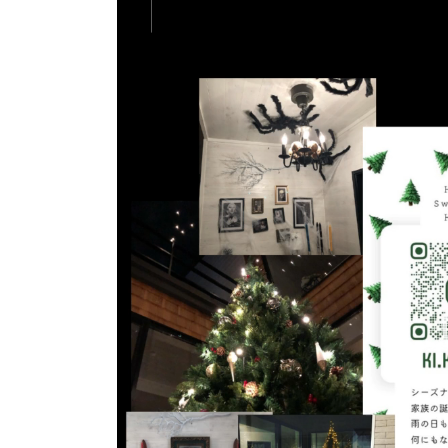
プ
レ
ー
ヤ
ー