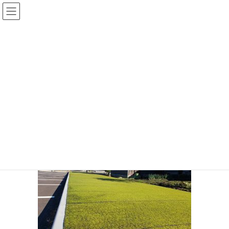
コ
ナ
ン
ビ
テ
ゲ
ン
ー
メディア
ツ
シ
に
ョ
移
ン
HOME
添付ファイル
61111
動
に
移
61111
動