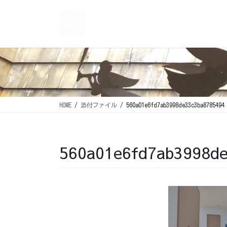
コ
ナ
ン
ビ
テ
ゲ
ン
ー
ツ
シ
に
ョ
移
ン
動
に
移
HOME
添付ファイル
560a01e6fd7ab3998de33c3ba8785494
動
560a01e6fd7ab3998d