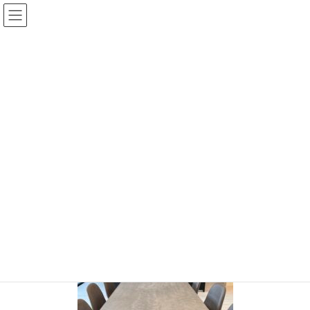
コ
ナ
ン
ビ
テ
ゲ
ン
ー
投稿
ツ
シ
に
ョ
移
ン
HOME
プライべートテラスの家
IMG_6726-1
動
に
移
IMG_6726-1
動