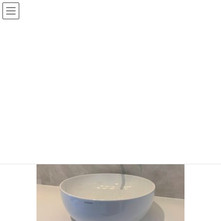
コ
ナ
ン
ビ
テ
ゲ
ン
ー
投稿
ツ
シ
に
ョ
移
ン
HOME
プライべートテラスの家
IMG_1525
動
に
移
IMG_1525
動