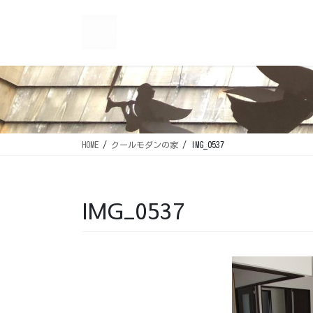
コ
ナ
ン
ビ
テ
ゲ
ン
ー
ツ
シ
に
ョ
移
ン
動
に
移
HOME
クールモダンの家
IMG_0537
動
IMG_0537