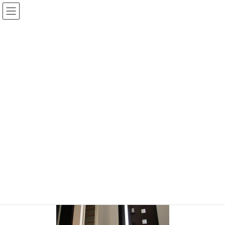
コ
ナ
ン
ビ
テ
ゲ
ン
ー
投稿
ツ
シ
に
ョ
移
ン
HOME
クールモダンの家
IMG_0528
動
に
移
IMG_0528
動