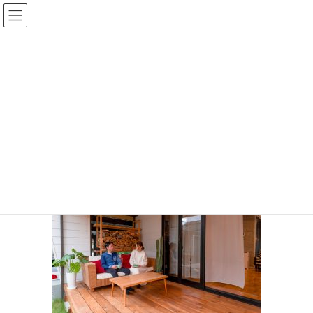
コ
ナ
ン
ビ
テ
ゲ
ン
ー
投稿
ツ
シ
に
ョ
移
ン
HOME
ミッドセンチュリーデザインの家
kaiken15
動
に
移
kaiken15
動