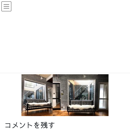
コ
ナ
ン
ビ
テ
ゲ
ン
ー
投稿
ツ
シ
に
ョ
移
ン
HOME
ミッドセンチュリーデザインの家
11111111
動
に
移
11111111
動
コメントを残す