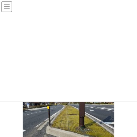
コ
ナ
ン
ビ
テ
ゲ
ン
ー
メディア
ツ
シ
に
ョ
移
ン
HOME
添付ファイル
20170304_104726
動
に
移
20170304_104726
動